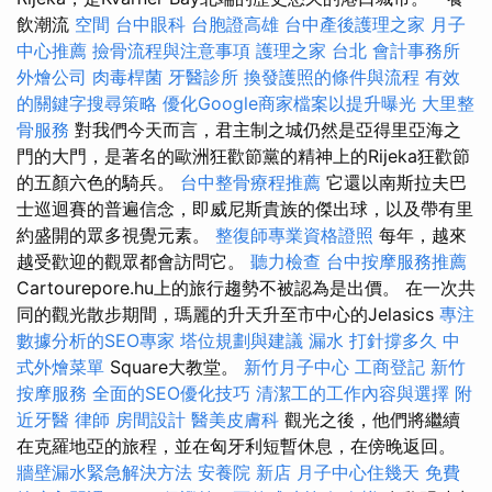
飲潮流
空間
台中眼科
台胞證高雄
台中產後護理之家
月子
中心推薦
撿骨流程與注意事項
護理之家 台北
會計事務所
外燴公司
肉毒桿菌
牙醫診所
換發護照的條件與流程
有效
的關鍵字搜尋策略
優化Google商家檔案以提升曝光
大里整
骨服務
對我們今天而言，君主制之城仍然是亞得里亞海之
門的大門，是著名的歐洲狂歡節黨的精神上的Rijeka狂歡節
的五顏六色的騎兵。
台中整骨療程推薦
它還以南斯拉夫巴
士巡迴賽的普遍信念，即威尼斯貴族的傑出球，以及帶有里
約盛開的眾多視覺元素。
整復師專業資格證照
每年，越來
越受歡迎的觀眾都會訪問它。
聽力檢查
台中按摩服務推薦
Cartourepore.hu上的旅行趨勢不被認為是出價。 在一次共
同的觀光散步期間，瑪麗的升天升至市中心的Jelasics
專注
數據分析的SEO專家
塔位規劃與建議
漏水 打針撐多久
中
式外燴菜單
Square大教堂。
新竹月子中心
工商登記
新竹
按摩服務
全面的SEO優化技巧
清潔工的工作內容與選擇
附
近牙醫
律師
房間設計
醫美皮膚科
觀光之後，他們將繼續
在克羅地亞的旅程，並在匈牙利短暫休息，在傍晚返回。
牆壁漏水緊急解決方法
安養院 新店
月子中心住幾天
免費