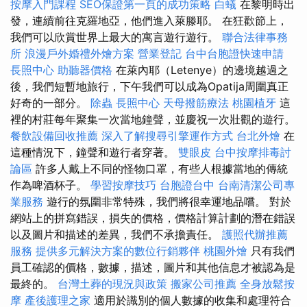
按摩入門課程
SEO保證第一頁的成功策略
白蟻
在黎明時出
發，連續前往克羅地亞，他們進入萊滕耶。 在狂歡節上，
我們可以欣賞世界上最大的寓言遊行遊行。
聯合法律事務
所
浪漫戶外婚禮外燴方案
營業登記
台中台胞證快速申請
長照中心
助聽器價格
在萊內耶（Letenye）的邊境越過之
後，我們短暫地旅行，下午我們可以成為Opatija周圍真正
好奇的一部分。
除蟲
長照中心
天母撥筋療法
桃園植牙
這
裡的村莊每年聚集一次當地鐘聲，並慶祝一次壯觀的遊行。
餐飲設備回收推薦
深入了解搜尋引擎運作方式
台北外燴
在
這種情況下，鐘聲和遊行者穿著。
雙眼皮
台中按摩排毒討
論區
許多人戴上不同的怪物口罩，有些人根據當地的傳統
作為啤酒杯子。
學習按摩技巧
台胞證台中
台南清潔公司專
業服務
遊行的氛圍非常特殊，我們將很幸運地品嚐。 對於
網站上的拼寫錯誤，損失的價格，價格計算計劃的潛在錯誤
以及圖片和描述的差異，我們不承擔責任。
護照代辦推薦
服務
提供多元解決方案的數位行銷夥伴
桃園外燴
只有我們
員工確認的價格，數據，描述，圖片和其他信息才被認為是
最終的。
台灣土葬的現況與政策
搬家公司推薦
全身放鬆按
摩
產後護理之家
適用於識別的個人數據的收集和處理符合