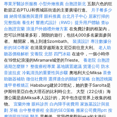
專業牙醫診所服務
小型外燴推薦
台胞證新北
五顏六色的狂
歡節正在PTUJ和舊城區街道的主要廣場行進。
月子餐多少
錢
納骨塔服務與選擇
眼科推薦
台北月子中心
居家打掃的
完整指南
養生村
響應式設計（RWD）提升用戶體驗
查ip
台胞證宜蘭
浪漫戶外婚禮外燴方案
在免費計劃的框架內，
您可以伴隨著多彩，開朗的遊行，包括4,000多名蒙面參與
者。 離開家，晚上到達Szombath。
裝潢設計
專注數據分
析的SEO專家
在清晨穿越斯洛文尼亞前往意大利。
老人助
聽器價格解析
安養院 北部
四門冰箱
在途中，一個小時停
在19世紀浪漫的Miramare城堡的Trieste。
養老院
台胞證
過期怎麼辦？
整復療程專業
墓地購置建議
貨運公司
防水
音波拉皮
冷氣清洗的重要性與步驟
奧地利大公Miksa
茶會
助聽器補助
徵信社費用
選擇適合的關鍵字策略
台胞證桃園
逢甲脊椎矯正
Habsburg建於20世紀，她的妻子Sarolta是
伊斯特里亞白色大理石的比利時公主。 大型（22公頃）海
灘公園是由Miksa本人設計的，其中包含從世界上收集的植
物。
宜蘭外燴
眼科診所
白內障手術費用
家族墓設計與規
劃
牙橋
台中整脊療程
全面的SEO策略
搬家公司費用ptt
按
摩證照培訓班
醫美
早餐後，當我們參觀Rijeka的大遊行