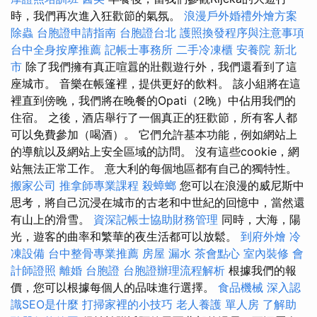
時，我們再次進入狂歡節的氣氛。
浪漫戶外婚禮外燴方案
除蟲
台胞證申請指南
台胞證台北
護照換發程序與注意事項
台中全身按摩推薦
記帳士事務所
二手冷凍櫃
安養院 新北
市
除了我們擁有真正喧囂的壯觀遊行外，我們還看到了這
座城市。 音樂在帳篷裡，提供更好的飲料。 該小組將在這
裡直到傍晚，我們將在晚餐的Opati（2晚）中佔用我們的
住宿。 之後，酒店舉行了一個真正的狂歡節，所有客人都
可以免費參加（喝酒）。 它們允許基本功能，例如網站上
的導航以及網站上安全區域的訪問。 沒有這些cookie，網
站無法正常工作。 意大利的每個地區都有自己的獨特性。
搬家公司
推拿師專業課程
殺蟑螂
您可以在浪漫的威尼斯中
思考，將自己沉浸在城市的古老和中世紀的回憶中，當然還
有山上的滑雪。
資深記帳士協助財務管理
同時，大海，陽
光，遊客的曲率和繁華的夜生活都可以放鬆。
到府外燴
冷
凍設備
台中整骨專業推薦
房屋 漏水
茶會點心
室內裝修
會
計師證照
離婚
台胞證
台胞證辦理流程解析
根據我們的報
價，您可以根據每個人的品味進行選擇。
食品機械
深入認
識SEO是什麼
打掃家裡的小技巧
老人養護 單人房
了解助