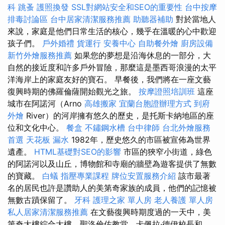
科
跳蚤
護照換發
SSL對網站安全和SEO的重要性
台中按摩
排毒討論區
台中居家清潔服務推薦
助聽器補助
對於當地人
來說，家庭是他們日常生活的核心，幾乎在溫暖的心中歡迎
孩子們。
戶外婚禮
貨運行
安養中心
自助餐外燴
廚房設備
新竹外燴服務推薦
如果您的夢想是沿海休息的一部分，大
自然的接近度和許多戶外冒險，那麼這是墨西哥浪漫的太平
洋海岸上的家庭友好的寶石。 早餐後，我們將在一座文藝
復興時期的佛羅倫薩開始觀光之旅。
按摩證照培訓班
這座
城市在阿諾河（Arno
高雄搬家
宜蘭台胞證辦理方式
到府
外燴
River）的河岸擁有悠久的歷史，是托斯卡納地區的座
位和文化中心。
餐盒
不鏽鋼水槽
台中律師
台北外燴服務
首選
天花板 漏水
1982年，歷史悠久的市區被宣佈為世界
遺產。
HTML基礎對SEO的影響
市區的狹窄小街道，綠色
的阿諾河以及山丘，博物館和寺廟的牆壁為遊客提供了無數
的寶藏。
白蟻
指壓專業課程
牌位安置服務介紹
該市最著
名的居民也許是讚助人的美第奇家族的成員，他們的記憶被
無數古蹟保留了。
牙科
護理之家 單人房
老人養護 單人房
私人居家清潔服務推薦
在文藝復興時期度過的一天中，美
第奇大樓綜合大樓，聖洛倫佐教堂，卡佩拉·德伊校長和