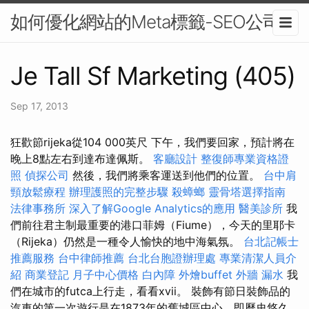
如何優化網站的Meta標籤-SEO公司
Je Tall Sf Marketing (405)
Sep 17, 2013
狂歡節rijeka從104 000英尺 下午，我們要回家，預計將在
晚上8點左右到達布達佩斯。
客廳設計
整復師專業資格證
照
偵探公司
然後，我們將乘客運送到他們的位置。
台中肩
頸放鬆療程
辦理護照的完整步驟
殺蟑螂
靈骨塔選擇指南
法律事務所
深入了解Google Analytics的應用
醫美診所
我
們前往君主制最重要的港口菲姆（Fiume），今天的里耶卡
（Rijeka）仍然是一種令人愉快的地中海氣氛。
台北記帳士
推薦服務
台中律師推薦
台北台胞證辦理處
專業清潔人員介
紹
商業登記
月子中心價格
白內障
外燴buffet
外牆 漏水
我
們在城市的futca上行走，看看xvii。 裝飾有節日裝飾品的
汽車的第一次遊行是在1873年的舊城區中心，即歷史悠久