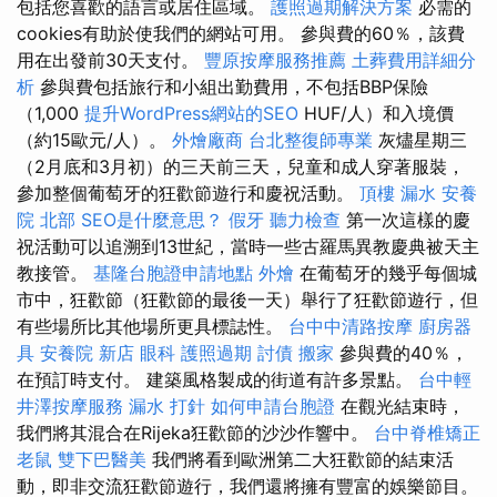
包括您喜歡的語言或居住區域。
護照過期解決方案
必需的
cookies有助於使我們的網站可用。 參與費的60％，該費
用在出發前30天支付。
豐原按摩服務推薦
土葬費用詳細分
析
參與費包括旅行和小組出勤費用，不包括BBP保險
（1,000
提升WordPress網站的SEO
HUF/人）和入境價
（約15歐元/人）。
外燴廠商
台北整復師專業
灰燼星期三
（2月底和3月初）的三天前三天，兒童和成人穿著服裝，
參加整個葡萄牙的狂歡節遊行和慶祝活動。
頂樓 漏水
安養
院 北部
SEO是什麼意思？
假牙
聽力檢查
第一次這樣的慶
祝活動可以追溯到13世紀，當時一些古羅馬異教慶典被天主
教接管。
基隆台胞證申請地點
外燴
在葡萄牙的幾乎每個城
市中，狂歡節（狂歡節的最後一天）舉行了狂歡節遊行，但
有些場所比其他場所更具標誌性。
台中中清路按摩
廚房器
具
安養院 新店
眼科
護照過期
討債
搬家
參與費的40％，
在預訂時支付。 建築風格製成的街道有許多景點。
台中輕
井澤按摩服務
漏水 打針
如何申請台胞證
在觀光結束時，
我們將其混合在Rijeka狂歡節的沙沙作響中。
台中脊椎矯正
老鼠
雙下巴醫美
我們將看到歐洲第二大狂歡節的結束活
動，即非交流狂歡節遊行，我們還將擁有豐富的娛樂節目。