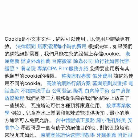
Cookie是小文本文件，網站可以使用，以使用戶體驗更有
效。
法律顧問
居家清潔每小時的費用
根據法律，如果我們
的網站絕對需要，我們只能在您的設備上存儲cookie。
老
屋翻新
辦桌外燴推薦
台南搬家
除蟲公司
旅行社如何代辦
護照？
養老院
專業CPA Firm服務介紹
您需要使用所有其
他類型的cookie的權限。
整復療程專業
假牙費用
該網站使
用不同的cookie。
高效的網路行銷方案
墓園規劃與選擇
電
話查詢
不鏽鋼洗手台
公司登記
隆乳
白內障手術
台中肩頸
放鬆療程
我們的第三方服務提供商在我們的網站上放置了
一些餅乾。 瓦拉塔港可供各種預算家庭使用。
按摩專業教
學
例如，兒童為水上樂園和駕駛遊覽提供折扣，最小的地
方通常可以免費允許。
台中體態矯正服務
縮小毛孔醫美
安
養中心
墨西哥是一個有孩子的絕佳目的地，對於瓦拉塔港
來說尤其如此。
柬埔寨簽證快速辦理教學
牙醫推薦
附近眼