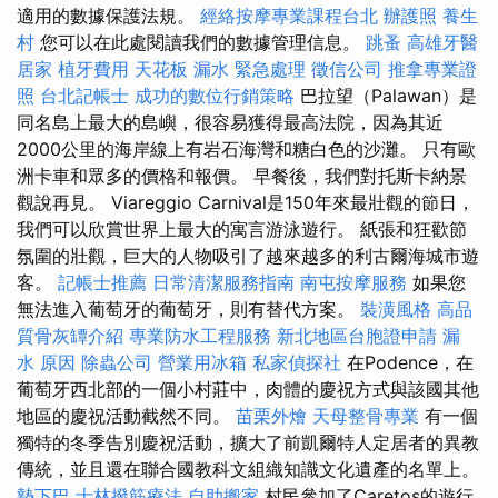
適用的數據保護法規。
經絡按摩專業課程台北
辦護照
養生
村
您可以在此處閱讀我們的數據管理信息。
跳蚤
高雄牙醫
居家
植牙費用
天花板 漏水 緊急處理
徵信公司
推拿專業證
照
台北記帳士
成功的數位行銷策略
巴拉望（Palawan）是
同名島上最大的島嶼，很容易獲得最高法院，因為其近
2000公里的海岸線上有岩石海灣和糖白色的沙灘。 只有歐
洲卡車和眾多的價格和報價。 早餐後，我們對托斯卡納景
觀說再見。 Viareggio Carnival是150年來最壯觀的節日，
我們可以欣賞世界上最大的寓言游泳遊行。 紙張和狂歡節
氛圍的壯觀，巨大的人物吸引了越來越多的利古爾海城市遊
客。
記帳士推薦
日常清潔服務指南
南屯按摩服務
如果您
無法進入葡萄牙的葡萄牙，則有替代方案。
裝潢風格
高品
質骨灰罈介紹
專業防水工程服務
新北地區台胞證申請
漏
水 原因
除蟲公司
營業用冰箱
私家偵探社
在Podence，在
葡萄牙西北部的一個小村莊中，肉體的慶祝方式與該國其他
地區的慶祝活動截然不同。
苗栗外燴
天母整骨專業
有一個
獨特的冬季告別慶祝活動，擴大了前凱爾特人定居者的異教
傳統，並且還在聯合國教科文組織知識文化遺產的名單上。
墊下巴
士林撥筋療法
自助搬家
村民參加了Caretos的遊行