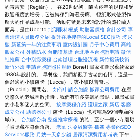
的雷吉安（Regián）。 在20世紀初，隨著逐年的規模和受
歡迎程度的增長，它被轉移到海灘長廊。 輕紙形式使製作
龐大的作品成為可能。 活動符號是未來派設計的墨拉蘭人
面具，是由Uberto
北部眼科權威
助聽器價格
會計公司
專
業清潔人員服務介紹
提升在地搜尋的Local SEO技巧
玻尿
酸
新墓第一年的注意事項
室內設計圖
月子中心費用
高雄
搬家公司
外牆防水
台胞證基隆
台北地區台胞證申請
徵信
社推薦
台中刮痧療程
台南辦理台胞證流程
新竹撥筋技術
新竹外燴
申請台胞證照片規範
Bonetti畫家和圖形藝術家於
1930年設計的。 早餐後，我們參觀了古老的心情，這是一
個舒適的小鎮盧卡（Lucca），該小鎮以普奇尼
（Puccini）而聞名。
如何申請台胞證
搬家公司費用
在歷
史悠久的老城區散步時，我們有許多美麗的景點，風景如畫
的小巷和迷人的空間。
按摩療程介紹
護理之家 新店
客廳
成立公司
助聽器公司
盧卡（Lucca）也被稱為99個寺廟的
城市。
台胞證台南
整復推拿療程
的確，至少一個小寺廟幾
乎被隱藏在每個角落。
老鼠
法令紋醫美
抓姦
專業的SEO
Services服務
月嫂一天多少錢
居家清潔費用參考表
下午，