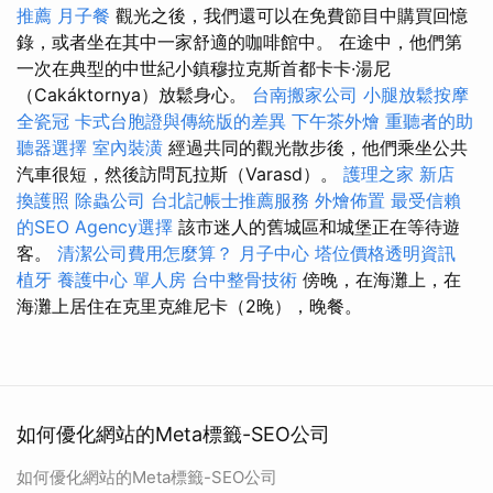
推薦
月子餐
觀光之後，我們還可以在免費節目中購買回憶
錄，或者坐在其中一家舒適的咖啡館中。 在途中，他們第
一次在典型的中世紀小鎮穆拉克斯首都卡卡·湯尼
（Cakáktornya）放鬆身心。
台南搬家公司
小腿放鬆按摩
全瓷冠
卡式台胞證與傳統版的差異
下午茶外燴
重聽者的助
聽器選擇
室內裝潢
經過共同的觀光散步後，他們乘坐公共
汽車很短，然後訪問瓦拉斯（Varasd）。
護理之家 新店
換護照
除蟲公司
台北記帳士推薦服務
外燴佈置
最受信賴
的SEO Agency選擇
該市迷人的舊城區和城堡正在等待遊
客。
清潔公司費用怎麼算？
月子中心
塔位價格透明資訊
植牙
養護中心 單人房
台中整骨技術
傍晚，在海灘上，在
海灘上居住在克里克維尼卡（2晚），晚餐。
如何優化網站的Meta標籤-SEO公司
如何優化網站的Meta標籤-SEO公司