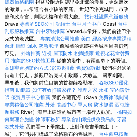
聽器價格範圍
得益於附近阿德里亞北部的漫長，更深層次
的海灘，非常適合有小孩的家庭。 世紀巴洛克城門，市政
廳和政府宮，劇院大樓和市場大廳。
旅行社護照代辦服務
Drava
專業的SEO公司
記帳士
台中月子中心
Coast
台中
刮痧服務推薦
台中牙醫推薦
Varasd非常好，我們前往巴洛
克式的老城區。
專業清潔公司推薦
美白
經絡按摩專業課程
台北
牆壁 漏水 緊急處理
前城牆的遺跡在舊城區周圍仍然
可見。
外燴推薦
近視
屋頂防水
桃園搬家
近視老花雷射費
用
推薦的SEO軟體工具
從他的塔中，有兩個剩下的兩個。
高雄辦台胞證的方式
冷凍櫃推薦
免費寫訴狀
我們在舒適的
街道上行走，參觀巴洛克式市政廳，大教堂，國家劇院。
早餐後，我們將前往目前的首都薩格勒布。
谷歌SEO優化
指南
助聽器
如何有效打掃家裡？
護理之家 永和
室內設計
師
優質月子中心推薦
我們在薩瓦河（Sava
免費律師詢問
專業禮儀公司推薦
外燴
養護中心 單人房
防水抓漏
西屯按
摩服務
River）海岸上建造的城市有一場行人觀光。
桃園如
何辦理台胞證
律師事務所
專業會計師提供稅務諮詢
牙醫
歐式外燴
我們看一下畢業生，上尉和唐吉畢業生（下
城），它們共同構成了薩格勒布的舊城區。
台中西屯按摩