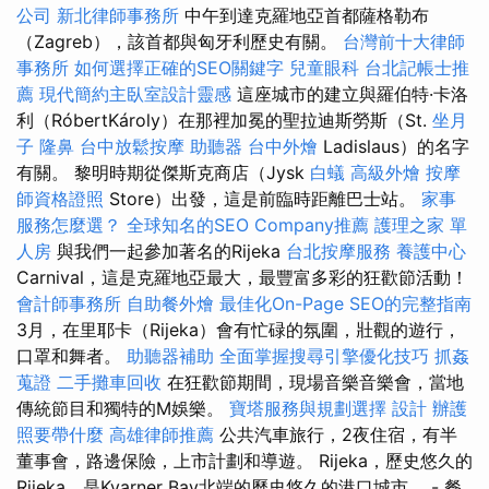
公司
新北律師事務所
中午到達克羅地亞首都薩格勒布
（Zagreb），該首都與匈牙利歷史有關。
台灣前十大律師
事務所
如何選擇正確的SEO關鍵字
兒童眼科
台北記帳士推
薦
現代簡約主臥室設計靈感
這座城市的建立與羅伯特·卡洛
利（RóbertKároly）在那裡加冕的聖拉迪斯勞斯（St.
坐月
子
隆鼻
台中放鬆按摩
助聽器
台中外燴
Ladislaus）的名字
有關。 黎明時期從傑斯克商店（Jysk
白蟻
高級外燴
按摩
師資格證照
Store）出發，這是前臨時距離巴士站。
家事
服務怎麼選？
全球知名的SEO Company推薦
護理之家 單
人房
與我們一起參加著名的Rijeka
台北按摩服務
養護中心
Carnival，這是克羅地亞最大，最豐富多彩的狂歡節活動！
會計師事務所
自助餐外燴
最佳化On-Page SEO的完整指南
3月，在里耶卡（Rijeka）會有忙碌的氛圍，壯觀的遊行，
口罩和舞者。
助聽器補助
全面掌握搜尋引擎優化技巧
抓姦
蒐證
二手攤車回收
在狂歡節期間，現場音樂音樂會，當地
傳統節目和獨特的M娛樂。
寶塔服務與規劃選擇
設計
辦護
照要帶什麼
高雄律師推薦
公共汽車旅行，2夜住宿，有半
董事會，路邊保險，上市計劃和導遊。 Rijeka，歷史悠久的
Rijeka，是Kvarner Bay北端的歷史悠久的港口城市。 - 餐