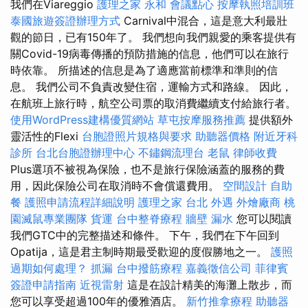
我們在Viareggio
護理之家 永和
會議點心
按摩執照培訓班
泰國旅遊簽證辦理方式
Carnival中混合，這是意大利最壯
觀的節日，已有150年了。 我們想向我們親愛的乘客提供有
關Covid-19病毒傳播的預防措施的信息，他們可以在旅行
時依靠。 所描述的信息是為了適應當前標準和準則的信
息。 我們公司不負責改變住宿，運輸方式和路線。 因此，
在航班上旅行時，航空公司票的取消費繼續支付給旅行者。
使用WordPress建構優質網站
草屯按摩服務推薦
提供額外
靈活性的Flexi
台胞證照片規格與要求
助聽器價格
附近牙科
診所
台北台胞證辦理中心
不鏽鋼流理台
老鼠
律師收費
Plus選項不被視為保險，也不是旅行保險涵蓋的服務的費
用，因此保險公司在取消時不會償還費用。
空間設計
自助
餐
護照申請流程詳細說明
護理之家 台北
外遇
外燴廠商
桃
園滅鼠專業團隊
貨運
台中整脊療程
牆壁 漏水
您可以閱讀
我們GTC中的完整描述和條件。 下午，我們在下午回到
Opatija，這是君主制時期最受歡迎的度假勝地之一。
護照
過期如何處理？
抓漏
台中撥筋療程
嘉義徵信公司
菲律賓
簽證申請指南
近視雷射
這是在設計精美的海灘上散步，而
您可以享受超過100年的優雅酒店。
新竹推拿療程
助聽器