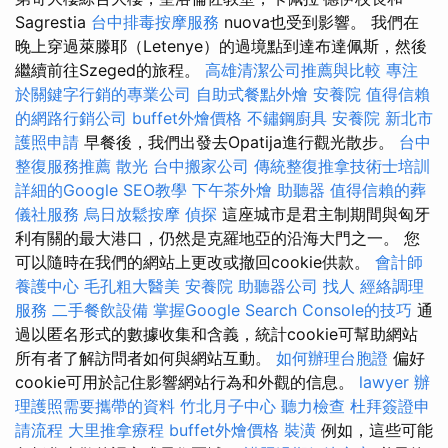
Sagrestia
台中排毒按摩服務
nuova也受到影響。 我們在
晚上穿過萊滕耶（Letenye）的過境點到達布達佩斯，然後
繼續前往Szeged的旅程。
高雄清潔公司推薦與比較
專注
於關鍵字行銷的專業公司
自助式餐點外燴
安養院
值得信賴
的網路行銷公司
buffet外燴價格
不鏽鋼廚具
安養院 新北市
護照申請
早餐後，我們出發去Opatija進行觀光散步。
台中
整復服務推薦
散光
台中搬家公司
傳統整復推拿技術士培訓
詳細的Google SEO教學
下午茶外燴
助聽器
值得信賴的葬
儀社服務
烏日放鬆按摩
偵探
這座城市是君主制期間與匈牙
利有關的最大港口，仍然是克羅地亞的沿海大門之一。 您
可以隨時在我們的網站上更改或撤回cookie供款。
會計師
養護中心
毛孔粗大醫美
安養院
助聽器公司
找人
經絡調理
服務
二手餐飲設備
掌握Google Search Console的技巧
通
過以匿名形式的數據收集和含義，統計cookie可幫助網站
所有者了解訪問者如何與網站互動。
如何辦理台胞證
偏好
cookie可用於記住影響網站行為和外觀的信息。
lawyer
辦
理護照需要攜帶的資料
竹北月子中心
聽力檢查
杜拜簽證申
請流程
大里推拿療程
buffet外燴價格
裝潢
例如，這些可能